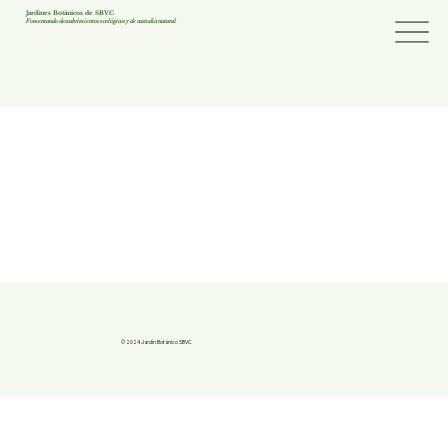
Jardines Botánicos de SBVC
Fomentando descubrimientos ecológicos y de custodia natural
© 2024 Jardín Botánico SBVC